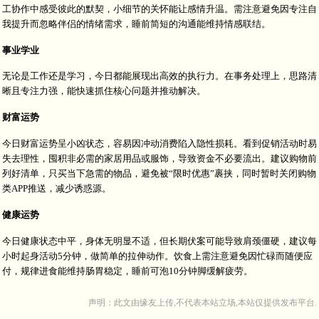
工协作中感受彼此的默契，小细节的关怀能让感情升温。需注意避免因专注自
我提升而忽略伴侣的情绪需求，睡前简短的沟通能维持情感联结。
事业学业
无论是工作还是学习，今日都能展现出高效的执行力。在事务处理上，思路清
晰且专注力强，能快速抓住核心问题并推动解决。
财富运势
今日财富运势呈小凶状态，容易因冲动消费陷入隐性损耗。看到促销活动时易
失去理性，囤积非必需的家居用品或服饰，导致资金不必要流出。建议购物前
列好清单，只买当下急需的物品，避免被“限时优惠”裹挟，同时暂时关闭购物
类APP推送，减少诱惑源。
健康运势
今日健康状态中平，身体无明显不适，但长期伏案可能导致肩颈僵硬，建议每
小时起身活动5分钟，做简单的拉伸动作。饮食上需注意避免因忙碌而随便应
付，规律进食能维持肠胃稳定，睡前可泡10分钟脚缓解疲劳。
声明：此文由
缘友
上传,不代表本站立场,本站仅提供发布平台.