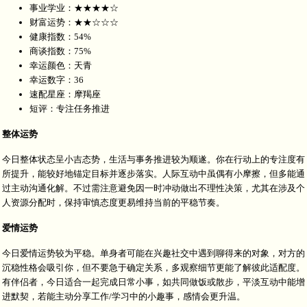
事业学业：★★★★☆
财富运势：★★☆☆☆
健康指数：54%
商谈指数：75%
幸运颜色：天青
幸运数字：36
速配星座：摩羯座
短评：专注任务推进
整体运势
今日整体状态呈小吉态势，生活与事务推进较为顺遂。你在行动上的专注度有
所提升，能较好地锚定目标并逐步落实。人际互动中虽偶有小摩擦，但多能通
过主动沟通化解。不过需注意避免因一时冲动做出不理性决策，尤其在涉及个
人资源分配时，保持审慎态度更易维持当前的平稳节奏。
爱情运势
今日爱情运势较为平稳。单身者可能在兴趣社交中遇到聊得来的对象，对方的
沉稳性格会吸引你，但不要急于确定关系，多观察细节更能了解彼此适配度。
有伴侣者，今日适合一起完成日常小事，如共同做饭或散步，平淡互动中能增
进默契，若能主动分享工作/学习中的小趣事，感情会更升温。