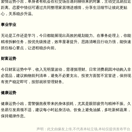
爱情运势小吉，单身者有机会在社交场合遇到聊得来的对象，主动交流易拉近
距离。恋爱中情侣可通过共同整理家居增进感情，分享生活细节让彼此更贴
心，关系稳步升温。
事业学业
无论是工作还是学习，今日都能展现出高效的规划能力。在事务处理上，你能
精准拆解任务，按优先级推进，效率显著提升。思路清晰且行动力强，能快速
抓住核心要点，让进程稳步向前。
财富运势
今日财富运势中平，收入无明显波动，需谨慎理财。日常消费易因冲动购入非
必需品，建议购物前列清单，避免不必要支出。投资方面暂不宜冒进，保持现
有资产稳定即可，按部就班管理财务。
健康运势
健康运势小凶，需警惕熬夜带来的身体损耗，尤其是眼部疲劳与精神不振。久
坐易引发肩颈不适，建议每小时起身活动。饮食上避免油腻，多吃新鲜蔬果，
保持规律作息。
声明：此文由
缘友
上传,不代表本站立场,本站仅提供发布平台.