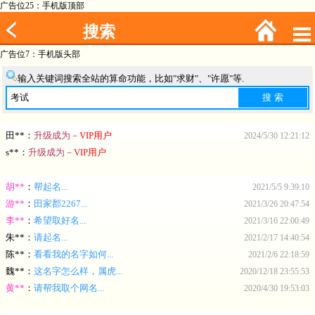
广告位25：手机版顶部
搜索
广告位7：手机版头部
输入关键词搜索全站的算命功能，比如"求财"、"许愿"等.
田**：
升级成为－
VIP用户
2024/5/30 12:21:12
s**：
升级成为－
VIP用户
胡**
：
帮起名...
2021/5/5 9:39:10
游**
：
田家郡2267...
2021/3/26 20:47:54
李**
：
希望取好名...
2021/3/16 22:00:49
朱**
：
请起名...
2021/2/17 14:40:54
陈**
：
看看我的名字如何...
2021/2/6 22:18:59
魏**
：
这名字怎么样，属虎...
2020/12/18 23:55:53
黄**
：
请帮我取个网名...
2020/4/30 19:53:03