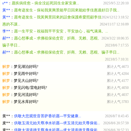
s**
：
愿疾病痊愈－病全没起死回生全家安康...
2025/9/5 22:20:10
黃**
：
愿奇迹发生－保祐我黃興景能早日回來能給李佳惠過好日子我...
黃**
：
愿奇迹发生－我黃興景回來的話會保護疼愛照顧李佳
2024/12/12 3:18:52
惠的不讓...
2024/11/17 12:16:09
李**
：
愿一生平安－祝福我平平安安，平安放心，福气满满。...
郝**
：
愿心想事成－求佛祖保佑贪官、奸商、无赖、恶棍、
2024/3/22 18:06:35
骗子早日...
2023/8/6 7:17:55
郝**
：
愿心想事成－求佛祖保佑贪官、奸商、无赖、恶棍、骗子早日...
2023/8/5 7:10:31
解梦
：
梦见湖泊好吗?
累计人气:4673
解梦
：
梦见雨中好吗?
累计人气:4204
解梦
：
梦见大山好吗?
累计人气:4177
解梦
：
梦见闪电/雷电好吗?
累计人气:4050
解梦
：
梦见河流好吗?
累计人气:4037
解梦
：
梦见水库好吗?
累计人气:3783
黄**
：
供敬大悲观世音菩萨香祈愿---平安健康...
2026/8/7 8:45:45
麦**
：
供敬玉清元始天尊净水祈愿---求玉清元始天尊保佑...
2026/8/6 20:57:59
麦**
：
供敬太清道德天尊净水祈愿---求太清道德天尊保佑...
2026/8/6 20:57:33