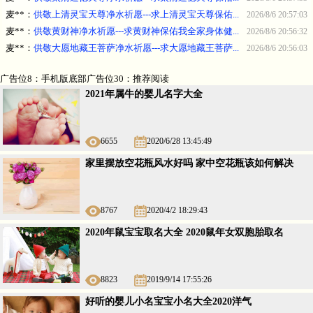
麦**
：
供敬上清灵宝天尊净水祈愿---求上清灵宝天尊保佑...
2026/8/6 20:57:03
麦**
：
供敬黄财神净水祈愿---求黄财神保佑我全家身体健...
2026/8/6 20:56:32
麦**
：
供敬大愿地藏王菩萨净水祈愿---求大愿地藏王菩萨...
2026/8/6 20:56:03
广告位8：手机版底部广告位30：推荐阅读
2021年属牛的婴儿名字大全
6655
2020/6/28 13:45:49
家里摆放空花瓶风水好吗 家中空花瓶该如何解决
8767
2020/4/2 18:29:43
2020年鼠宝宝取名大全 2020鼠年女双胞胎取名
8823
2019/9/14 17:55:26
好听的婴儿小名宝宝小名大全2020洋气