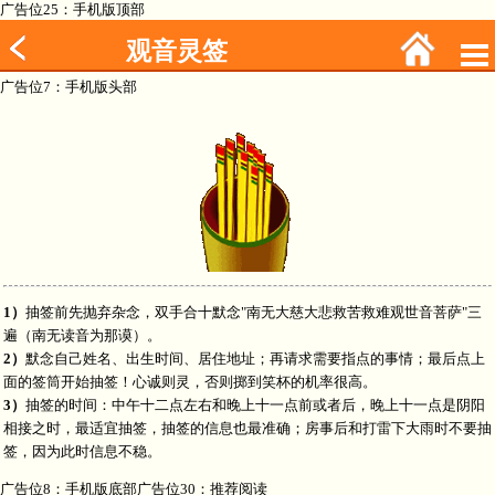
广告位25：手机版顶部
观音灵签
广告位7：手机版头部
1）
抽签前先抛弃杂念，双手合十默念"南无大慈大悲救苦救难观世音菩萨"三
遍（南无读音为那谟）。
2）
默念自己姓名、出生时间、居住地址；再请求需要指点的事情；最后点上
面的签筒开始抽签！心诚则灵，否则掷到笑杯的机率很高。
3）
抽签的时间：中午十二点左右和晚上十一点前或者后，晚上十一点是阴阳
相接之时，最适宜抽签，抽签的信息也最准确；房事后和打雷下大雨时不要抽
签，因为此时信息不稳。
广告位8：手机版底部广告位30：推荐阅读