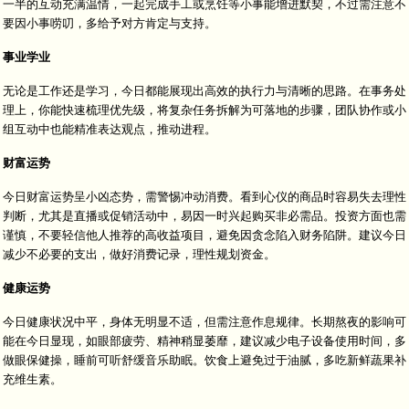
一半的互动充满温情，一起完成手工或烹饪等小事能增进默契，不过需注意不
要因小事唠叨，多给予对方肯定与支持。
事业学业
无论是工作还是学习，今日都能展现出高效的执行力与清晰的思路。在事务处
理上，你能快速梳理优先级，将复杂任务拆解为可落地的步骤，团队协作或小
组互动中也能精准表达观点，推动进程。
财富运势
今日财富运势呈小凶态势，需警惕冲动消费。看到心仪的商品时容易失去理性
判断，尤其是直播或促销活动中，易因一时兴起购买非必需品。投资方面也需
谨慎，不要轻信他人推荐的高收益项目，避免因贪念陷入财务陷阱。建议今日
减少不必要的支出，做好消费记录，理性规划资金。
健康运势
今日健康状况中平，身体无明显不适，但需注意作息规律。长期熬夜的影响可
能在今日显现，如眼部疲劳、精神稍显萎靡，建议减少电子设备使用时间，多
做眼保健操，睡前可听舒缓音乐助眠。饮食上避免过于油腻，多吃新鲜蔬果补
充维生素。