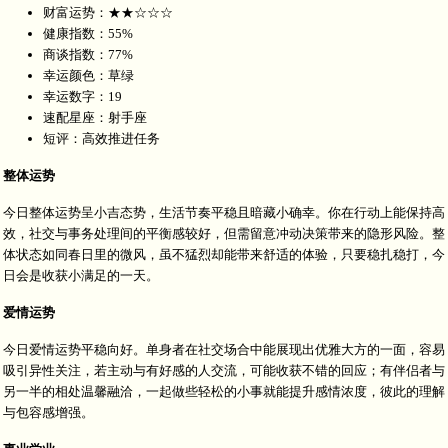
财富运势：★★☆☆☆
健康指数：55%
商谈指数：77%
幸运颜色：草绿
幸运数字：19
速配星座：射手座
短评：高效推进任务
整体运势
今日整体运势呈小吉态势，生活节奏平稳且暗藏小确幸。你在行动上能保持高
效，社交与事务处理间的平衡感较好，但需留意冲动决策带来的隐形风险。整
体状态如同春日里的微风，虽不猛烈却能带来舒适的体验，只要稳扎稳打，今
日会是收获小满足的一天。
爱情运势
今日爱情运势平稳向好。单身者在社交场合中能展现出优雅大方的一面，容易
吸引异性关注，若主动与有好感的人交流，可能收获不错的回应；有伴侣者与
另一半的相处温馨融洽，一起做些轻松的小事就能提升感情浓度，彼此的理解
与包容感增强。