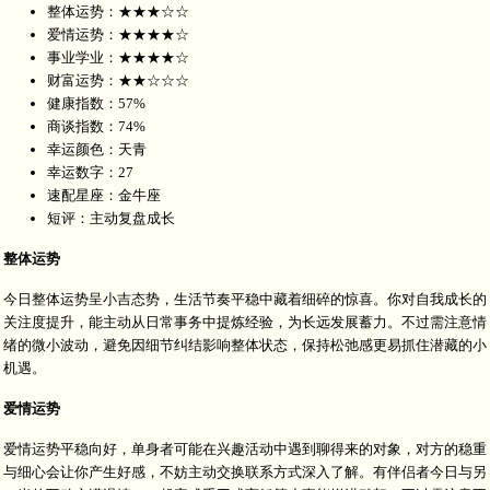
整体运势：★★★☆☆
爱情运势：★★★★☆
事业学业：★★★★☆
财富运势：★★☆☆☆
健康指数：57%
商谈指数：74%
幸运颜色：天青
幸运数字：27
速配星座：金牛座
短评：主动复盘成长
整体运势
今日整体运势呈小吉态势，生活节奏平稳中藏着细碎的惊喜。你对自我成长的
关注度提升，能主动从日常事务中提炼经验，为长远发展蓄力。不过需注意情
绪的微小波动，避免因细节纠结影响整体状态，保持松弛感更易抓住潜藏的小
机遇。
爱情运势
爱情运势平稳向好，单身者可能在兴趣活动中遇到聊得来的对象，对方的稳重
与细心会让你产生好感，不妨主动交换联系方式深入了解。有伴侣者今日与另