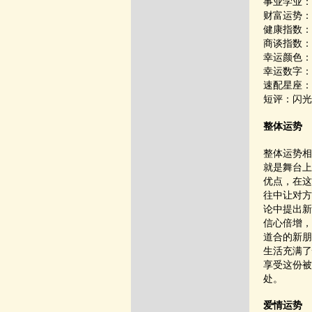
事业学业：
财富运势：
健康指数：
商谈指数：
幸运颜色：
幸运数字：
速配星座：
短评：闪光
整体运势
整体运势相
就是舞台上
优点，在这
往中让对方
论中提出新
信心倍增，
道合的新朋
生活充满了
享受这份被
处。
爱情运势