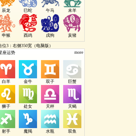
辰龙
巳蛇
午马
未羊
申猴
酉鸡
戌狗
亥猪
告位3：右侧350宽（电脑版）
more
星座运势
白羊
金牛
双子
巨蟹
狮子
处女
天秤
天蝎
射手
魔羯
水瓶
双鱼