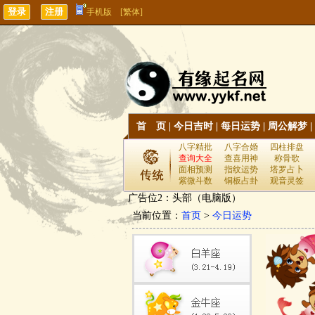
手机版
[繁体]
首 页
|
今日吉时
|
每日运势
|
周公解梦
|
八字精批
八字合婚
四柱排盘
查询大全
查喜用神
称骨歌
面相预测
指纹运势
塔罗占卜
紫微斗数
铜板占卦
观音灵签
广告位2：头部（电脑版）
当前位置：
首页
>
今日运势