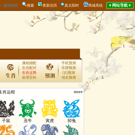
<<<返回首页
搜索
查新旧历
真太阳时
商城系统
属相婚配
手机预测
生肖配对
车牌预测
生肖运势
QQ预测
命理百科
域名预测
more
生肖运程
子鼠
丑牛
寅虎
卯兔