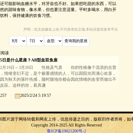
还可能影响血糖水平，对牙齿也不好。如果想吃甜的东西，可以
然的甜味食物，像水果，但也要注意适量。平时多喝水，用白开
饮料，保持健康的饮食习惯。
声明：此文由
缘友
上传,不代表本站立场,本站仅提供发布平台.
荐阅读
25日是什么星座？AB型血双鱼座
月19日～3月20日 性格及气质 你的性格像个流浪的吉普
，情绪变幻不定，是个极重感情的人，可以因阳光而满心欢喜，
因为秋天的落叶伤感，随时随地你都会因此情绪的改变而做出不
反应。这样的你，甚具谦
2257
2025/2/24 5:19:57
和图片源于网络转载和网友上传，信息传递之目的，版权归作者所有，如
Copyright 2014-2025 All Rights Reserved
鲁ICP备19021200号-2