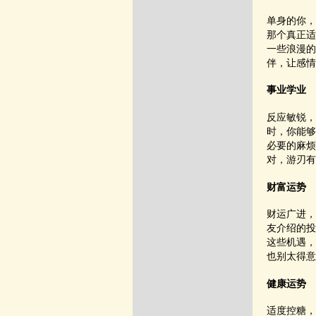
单身的你，
那个真正适
一些浪漫的
伴，让感情
事业学业
反应敏锐，
时，你能够
必要的麻烦
对，游刃有
财富运势
财运广进，
友介绍的投
这些机遇，
也别太得意
健康运势
适度控糖，