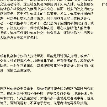
交流活动等等。这些社交机会为你提供了拓展人脉、结交新朋友
广
能让你在轻松愉快的氛围中放松身心。然而，过多的社交活动也
感到疲惫，甚至打乱你原本的生活节奏。所以，你需要根据自己
趣，对这些社交机会进行筛选。对于那些真正能让你感到开心、
动，不妨积极参与；而对于一些只是为了应酬而参加的活动，就
绝。在社交过程中，保持真诚和友善，用心去倾听他人的故事，
见解，这样不仅能让你在社交中如鱼得水，还能让你的生活因为
人际关系而更加丰富多彩。
或有机会和心仪的人拉近距离。可能是通过朋友介绍，或者在一
交集，好好把握机会，增进彼此了解。已有伴者的你，和伴侣培
话题。一起学习新东西，或者聊聊彼此的兴趣爱好，这样能让你
流，感情也会更深厚。
思路对你来说至关重要，整体情况可能会因为思路的清晰与否而
异。在面对各种信息和任务时，你需要冷静分析，理清头绪，明
标和方向。只有思路清晰，才能有条不紊地处理各项事务，避免
迷茫。遇到问题时，不要急于行动，先思考清楚再采取措施。