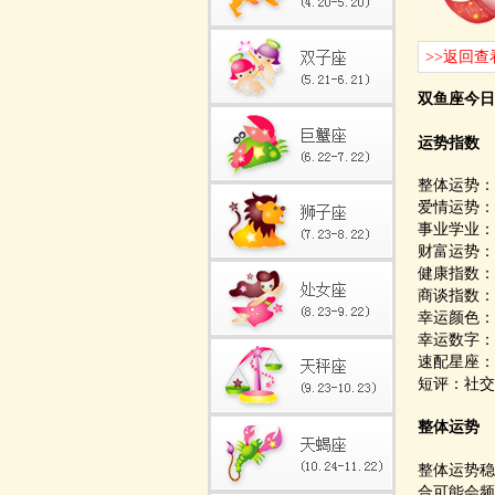
>>返回查
双鱼座今日
运势指数
整体运势：
爱情运势：
事业学业：
财富运势：
健康指数：
商谈指数：
幸运颜色：
幸运数字：
速配星座：
短评：社交
整体运势
整体运势稳
合可能会频