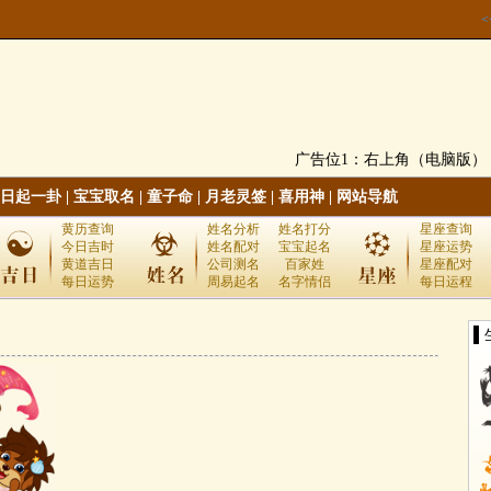
广告位1：右上角（电脑版）
日起一卦
|
宝宝取名
|
童子命
|
月老灵签
|
喜用神
|
网站导航
黄历查询
姓名分析
姓名打分
星座查询
今日吉时
姓名配对
宝宝起名
星座运势
黄道吉日
公司测名
百家姓
星座配对
每日运势
周易起名
名字情侣
每日运程
▌